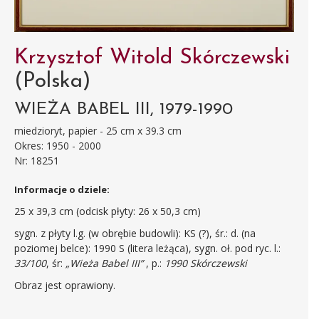
Krzysztof Witold Skórczewski
(Polska)
WIEŻA BABEL III, 1979-1990
miedzioryt, papier - 25 cm x 39.3 cm
Okres: 1950 - 2000
Nr: 18251
Informacje o dziele:
25 x 39,3 cm (odcisk płyty: 26 x 50,3 cm)
sygn. z płyty l.g. (w obrębie budowli): KS (?), śr.: d. (na
poziomej belce): 1990 S (litera leżąca), sygn. oł. pod ryc. l.:
33/100
, śr:
„Wieża Babel III”
, p.:
1990 Skórczewski
Obraz jest oprawiony.