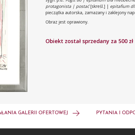
protagonista | postać
[skreśl.] |
epitafium dl
pieczątka autorska, zamazany i zaklejony napi
Obraz jest oprawiony.
Obiekt został sprzedany za 500 zł
AŁANIA GALERII OFERTOWEJ
PYTANIA I ODP