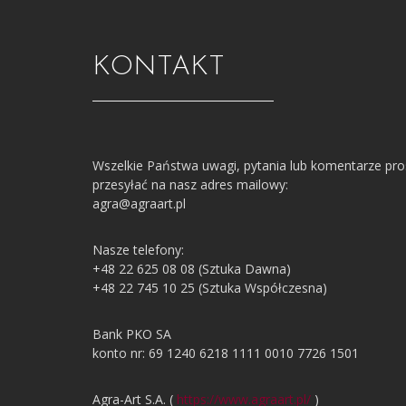
KONTAKT
Wszelkie Państwa uwagi, pytania lub komentarze pr
przesyłać na nasz adres mailowy:
agra@agraart.pl
Nasze telefony:
+48 22 625 08 08 (Sztuka Dawna)
+48 22 745 10 25 (Sztuka Współczesna)
Bank PKO SA
konto nr: 69 1240 6218 1111 0010 7726 1501
Agra-Art S.A. (
https://www.agraart.pl/
)