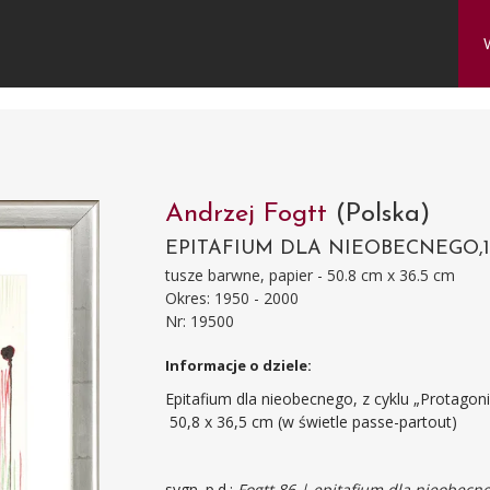
Andrzej Fogtt
(Polska)
EPITAFIUM DLA NIEOBECNEGO,1
tusze barwne, papier - 50.8 cm x 36.5 cm
Okres: 1950 - 2000
Nr: 19500
Informacje o dziele:
Epitafium dla nieobecnego, z cyklu „Protagoni
50,8 x 36,5 cm (w świetle passe-partout)
sygn. p.d.:
Fogtt 86 | epitafium dla nieobecn