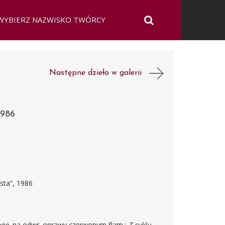
Następne dzieło w galerii
986
sta”, 1986
ego
, na odwr. oprawy czerwonym flam.:
Z cyklu