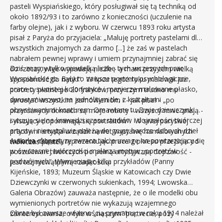
pasteli Wyspiańskiego, który posługiwał się tą techniką od
około 1892/93 i to zarówno z konieczności (uczulenie na
farby olejne), jak i z wyboru. W czerwcu 1893 roku artysta
pisał z Paryża do przyjaciela: „Maluję portrety pastelami dla
wszystkich znajomych za darmo [...] że zaś w pastelach
nabrałem pewnej wprawy i umiem przynajmniej zabrać się
Dziś znamy tylko niewielką liczbę tych wczesnych prac
do rzeczy, więc wypadają nieźle - a mam przy tem wielką
Wyspiańskiego. Były to zawsze portrety psychologiczne,
sposobność do nauki“. W lipcu tegoż roku malował już
prace o swoistej kolorystyce i manierze malowane płasko,
portrety płatne po 20 franków; przy czym trudno mu
dwuwymiarowo, na jednolitym tle, z kształtami
sprostać wszystkim zamówieniom i - jak pisał - „po
obrysowanymi konturem. Omawiane tu Dwie dziewczynki
przeróżnych domach są moje roboty - wszyscy mnie znają -
sytuują się na krawędzi czasu studiów i dojrzałości twórczej
i wszyscy dopominają się portraitów“. W swej paryskiej
artysty i niewątpliwie należą do grupy bardzo dobrych dzieł
pracowni artysta urządził nawet wystawę namalowanych
Autorka ekspertyzy zwraca także uwagę na powtarzający się
malarza. Obraz - reprezentując prace z okresu przejścia od
wówczas pasteli.
w ówczesnej twórczości malarza motyw „portretów
poszukiwań twórczych po pełną artystyczną dojrzałość -
podwójnych“. Wymieniając kilka przykładów (Panny
jest też niewątpliwą rzadkością.
Kijeńskie, 1893; Muzeum Śląskie w Katowicach czy Dwie
Dziewczynki w czerwonych sukienkach, 1994; Lwowska
Galeria Obrazów) zauważa następnie, że o ile modelki obu
wymienionych portretów nie wykazują wzajemnego
Obraz był zawsze własnością prywatną; w roku 1914 należał
zainteresowania, o tyle w „naszym“ portrecie, pozy