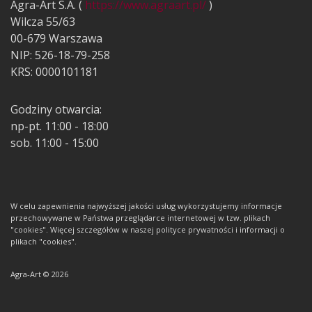
Agra-Art S.A. (
https://www.agraart.pl/
)
Wilcza 55/63
00-679 Warszawa
NIP: 526-18-79-258
KRS: 0000101181
Godziny otwarcia:
np-pt. 11:00 - 18:00
sob. 11:00 - 15:00
W celu zapewnienia najwyższej jakości usług wykorzystujemy informacje
przechowywane w Państwa przeglądarce internetowej w tzw. plikach
"cookies". Więcej szczegółów w naszej polityce prywatności i informacji o
plikach "cookies".
Agra-Art © 2026