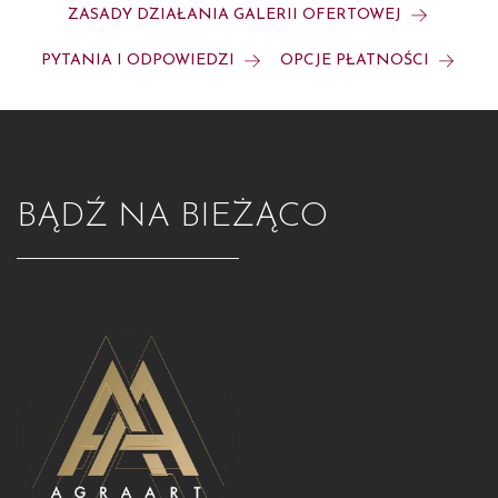
ZASADY DZIAŁANIA GALERII OFERTOWEJ
PYTANIA I ODPOWIEDZI
OPCJE PŁATNOŚCI
BĄDŹ NA BIEŻĄCO