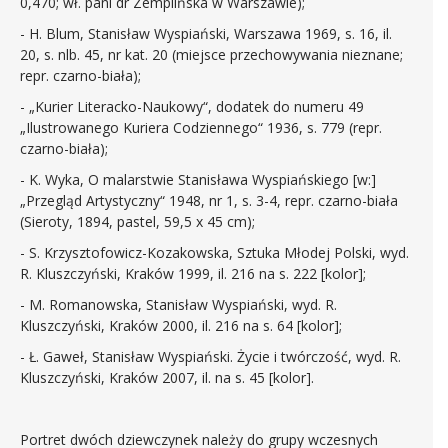
0,470; wł. pani dr Zemplińska w Warszawie);
- H. Blum, Stanisław Wyspiański, Warszawa 1969, s. 16, il.
20, s. nlb. 45, nr kat. 20 (miejsce przechowywania nieznane;
repr. czarno-biała);
- „Kurier Literacko-Naukowy“, dodatek do numeru 49
„Ilustrowanego Kuriera Codziennego“ 1936, s. 779 (repr.
czarno-biała);
- K. Wyka, O malarstwie Stanisława Wyspiańskiego [w:]
„Przegląd Artystyczny“ 1948, nr 1, s. 3-4, repr. czarno-biała
(Sieroty, 1894, pastel, 59,5 x 45 cm);
- S. Krzysztofowicz-Kozakowska, Sztuka Młodej Polski, wyd.
R. Kluszczyński, Kraków 1999, il. 216 na s. 222 [kolor];
- M. Romanowska, Stanisław Wyspiański, wyd. R.
Kluszczyński, Kraków 2000, il. 216 na s. 64 [kolor];
- Ł. Gaweł, Stanisław Wyspiański. Życie i twórczość, wyd. R.
Kluszczyński, Kraków 2007, il. na s. 45 [kolor].
Portret dwóch dziewczynek należy do grupy wczesnych