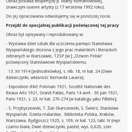
Obraz posiada ekspertyzę p. Marty Romanowskiej,
znawczyni ouevre artysty (z 17 września 1992 roku).
Do Jej opracowania odwołujemy się w poniższej nocie.
Przejdź do specjalnej publikacji poświęconej tej pracy
Obraz był opisywany i reprodukowany w:
- Wystawa dzieł sztuki dla uczczenia pamięci Stanisława
Wyspiańskiego złożona z jego prac malarskich i literackich
zebranych w Warszawie, TZSP [w:] „Dzwon Polski“
poświęcony Stanisławowi Wyspiańskiemu;
13. XII 1914 [Jednodniówka], s. nlb. 18, nr kat. 24 (Dwie
dziewczynki, własność Bernarda Lauera);
- Exposition d’Art Polonais 1921, Société Nationale des
Beaux Arts 1921, Grand Palais, Paris 14 avril - 30 juin 1921,
Paris 1921, s. 23, nr kat. 270-274 [w katalogu jako Fillette];
- S. Przybyszewski, T. Żuk-Skarszewski, S. Świerz, Stanisław
Wyspiański. Dzieła malarskie, Biblioteka Polska, Kraków,
Warszawa, Bydgoszcz 1925, s. 109, nr kat. 123, tabl. IV (repr.
czarno-biała; Dwie dziewczynki, pastel, wys. 0,620, szer.