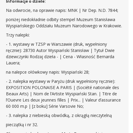
Informacje o dziele:
Na odwrocie, na oprawie napis: MNK | Nr Dep. N.D. 7844;
poniżej niedokładnie odbity stempel Muzeum Stanisława
Wyspiańskiego Oddziału Muzeum Narodowego w Krakowie.
Trzy nalepki:
- 1. wystawy w TZSP w Warszawie (druk, wypełniony
ręcznie): 28730 Autor Wyspiański Stanisław | Tytuł Dwie
dziewczynki Rodzaj dzieła - | Cena - Własność Bernarda
Lauera;
na nalepce ołówkowy napis: Wyspiański 28;
- 2. nalepka wystawy w Paryżu (druk wypełniony ręcznie):
EXPOSITION POLONAISE A PARIS | (Société nationale des
Beaux Arts) | Nom de l’Artiste Wyspiański Stan. | Titre de
l’Ouevre Les deux jeunnes filles | Prix... | Valeur d’assurance
60 000 m.p | [z boku] Série Varsovie No;
- 3. nalepka z niebieską obwódką, z okrągłą nieczytelną
pieczątką i nr 32.