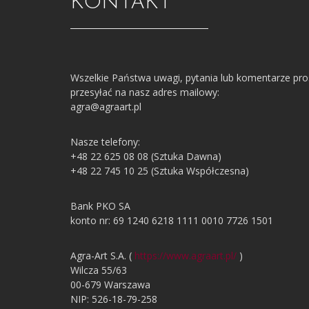
KONTAKT
Wszelkie Państwa uwagi, pytania lub komentarze pr
przesyłać na nasz adres mailowy:
agra@agraart.pl
Nasze telefony:
+48 22 625 08 08 (Sztuka Dawna)
+48 22 745 10 25 (Sztuka Współczesna)
Bank PKO SA
konto nr: 69 1240 6218 1111 0010 7726 1501
Agra-Art S.A. (
https://www.agraart.pl/
)
Wilcza 55/63
00-679 Warszawa
NIP: 526-18-79-258