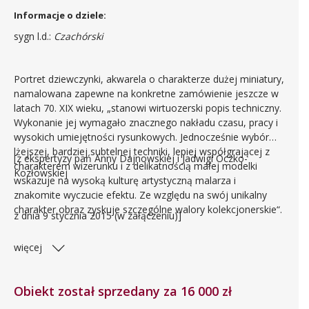
Informacje o dziele:
sygn l.d.:
Czachórski
Portret dziewczynki, akwarela o charakterze dużej miniatury,
namalowana zapewne na konkretne zamówienie jeszcze w
latach 70. XIX wieku, „stanowi wirtuozerski popis techniczny.
Wykonanie jej wymagało znacznego nakładu czasu, pracy i
wysokich umiejętności rysunkowych. Jednocześnie wybór
lżejszej, bardziej subtelnej techniki, lepiej współgrającej z
[z ekspertyzy pań Anny Dajnowskiej i Jadwigi Oczko-
charakterem wizerunku i z delikatnością małej modelki
Kozłowskiej
wskazuje na wysoką kulturę artystyczną malarza i
znakomite wyczucie efektu. Ze względu na swój unikalny
charakter obraz zyskuje szczególne walory kolekcjonerskie“.
z dnia 9 stycznia 2015 (w załączeniu)]
więcej
Obiekt został sprzedany za 16 000 zł