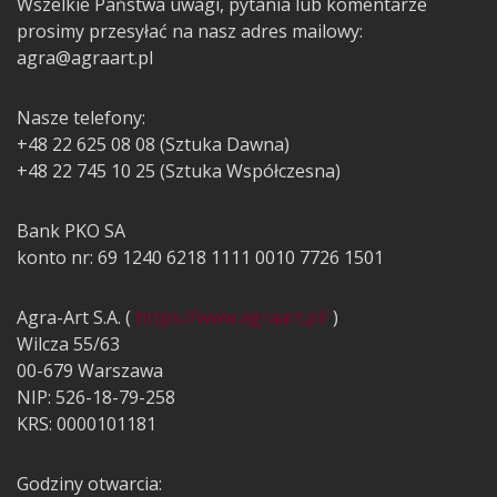
Wszelkie Państwa uwagi, pytania lub komentarze
prosimy przesyłać na nasz adres mailowy:
agra@agraart.pl
Nasze telefony:
+48 22 625 08 08 (Sztuka Dawna)
+48 22 745 10 25 (Sztuka Współczesna)
Bank PKO SA
konto nr: 69 1240 6218 1111 0010 7726 1501
Agra-Art S.A. (
https://www.agraart.pl/
)
Wilcza 55/63
00-679 Warszawa
NIP: 526-18-79-258
KRS: 0000101181
Godziny otwarcia: