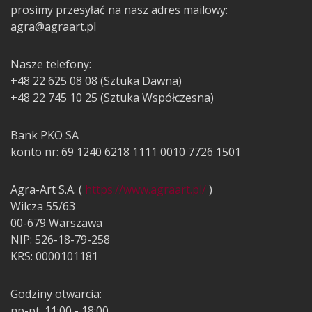
prosimy przesyłać na nasz adres mailowy:
agra@agraart.pl
Nasze telefony:
+48 22 625 08 08 (Sztuka Dawna)
+48 22 745 10 25 (Sztuka Współczesna)
Bank PKO SA
konto nr: 69 1240 6218 1111 0010 7726 1501
Agra-Art S.A. (
https://www.agraart.pl/
)
Wilcza 55/63
00-679 Warszawa
NIP: 526-18-79-258
KRS: 0000101181
Godziny otwarcia:
np-pt. 11:00 - 18:00