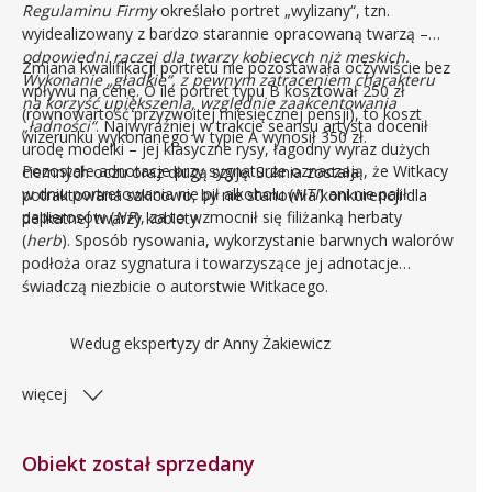
Regulaminu Firmy
określało portret „wylizany“, tzn.
wyidealizowany z bardzo starannie opracowaną twarzą –
odpowiedni raczej dla twarzy kobiecych niż męskich.
Zmiana kwalifikacji portretu nie pozostawała oczywiście bez
Wykonanie „gładkie“, z pewnym zatraceniem charakteru
wpływu na cenę. O ile portret typu B kosztował 250 zł
na korzyść upiększenia, względnie zaakcentowania
(równowartość przyzwoitej miesięcznej pensji), to koszt
„ładności“
. Najwyraźniej w trakcie seansu artysta docenił
wizerunku wykonanego w typie A wynosił 350 zł.
urodę modelki – jej klasyczne rysy, łagodny wyraz dużych
Pozostałe adnotacje przy sygnaturze oznaczają, że Witkacy
ciemnych oczu oraz długą szyję. Suknia została
w dniu portretowania nie pił alkoholu (
NTI
) ani nie palił
potraktowana szkicowo, by nie stanowiła konkurencji dla
papierosów (
NP
), za to wzmocnił się filiżanką herbaty
delikatnej twarzy kobiety.
(
herb
). Sposób rysowania, wykorzystanie barwnych walorów
podłoża oraz sygnatura i towarzyszące jej adnotacje
świadczą niezbicie o autorstwie Witkacego.
Wedug ekspertyzy dr Anny Żakiewicz
więcej
Obiekt został sprzedany