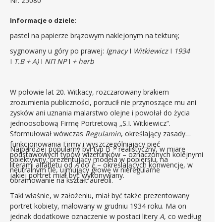
Nr: 25080
Informacje o dziele:
pastel na papierze brązowym naklejonym na tekturę;
sygnowany u góry po prawej:
Ignacy
I
Witkiewicz
I
1934
I
T.B + A)
I
NΠ NP
I
+ herb
W połowie lat 20. Witkacy, rozczarowany brakiem
zrozumienia publiczności, porzucił nie przynoszące mu ani
zysków ani uznania malarstwo olejne i powołał do życia
jednoosobową Firmę Portretową „S.I. Witkiewicz“.
Sformułował wówczas
Regulamin
, określający zasady
funkcjonowania Firmy i wyszczególniający pięć
Najbardziej popularny był typ B – realistyczny, w miarę
podstawowych typów wizerunków – oznaczonych kolejnymi
obiektywny, prezentujący modela w popiersiu, na
literami alfabetu od
A
do
E
– określających konwencję, w
neutralnym tle, ujmujący głowę w nieregularne
jakiej portret miał być wykonywany.
obramowanie na kształt aureoli.
Taki właśnie, w założeniu, miał być także prezentowany
portret kobiety, malowany w grudniu 1934 roku. Ma on
jednak dodatkowe oznaczenie w postaci litery
A
, co według