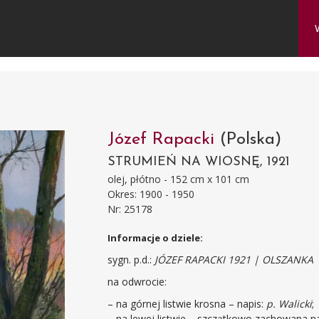
Józef Rapacki
(Polska)
STRUMIEŃ NA WIOSNĘ, 1921
olej, płótno - 152 cm x 101 cm
Okres: 1900 - 1950
Nr: 25178
Informacje o dziele:
sygn. p.d.:
JÓZEF RAPACKI 1921 | OLSZANKA
na odwrocie:
– na górnej listwie krosna – napis:
p. Walicki
;
– na lewej listwie – szczątkowo zachowana 