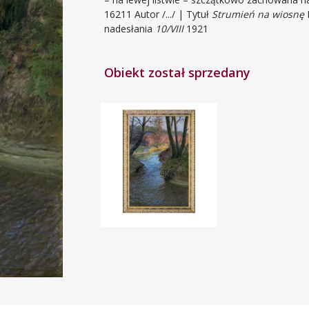
16211 Autor /.../ | Tytuł
Strumień na wiosnę
R
nadesłania
10/VIII
1921
Obiekt został sprzedany