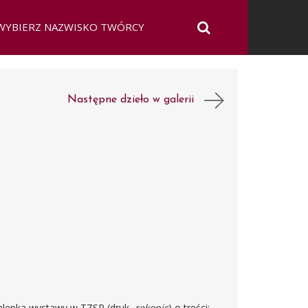
Następne dzieło w galerii
nalepka wystawy w TZSP (druk,
rękopis
) o treści: