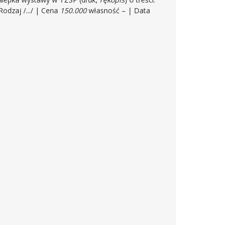
odzaj /.../ | Cena
150.000
własność – | Data