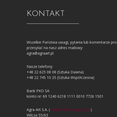
KONTAKT
Wszelkie Państwa uwagi, pytania lub komentarze pr
przesyłać na nasz adres mailowy:
agra@agraart.pl
Nasze telefony:
+48 22 625 08 08 (Sztuka Dawna)
+48 22 745 10 25 (Sztuka Współczesna)
Bank PKO SA
konto nr: 69 1240 6218 1111 0010 7726 1501
Agra-Art S.A. (
https://www.agraart.pl/
)
Wilcza 55/63