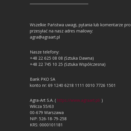
Wszelkie Państwa uwagi, pytania lub komentarze pr
przesyłać na nasz adres mailowy:
agra@agraart.pl
Nasze telefony:
+48 22 625 08 08 (Sztuka Dawna)
+48 22 745 10 25 (Sztuka Współczesna)
Bank PKO SA
konto nr: 69 1240 6218 1111 0010 7726 1501
Agra-Art S.A. (
https://www.agraart.pl/
)
Wilcza 55/63
00-679 Warszawa
NIP: 526-18-79-258
KRS: 0000101181