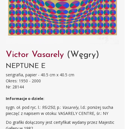
Victor Vasarely
(Węgry)
NEPTUNE E
serigrafia, papier - 40.5 cm x 40.5 cm
Okres: 1950 - 2000
Nr: 28144
Informacje o dziele:
sygn. oł. pod ryc. l.:
95/250
, p.:
Vasarely
, l.d.: poniżej sucha
pieczęć z napisem w otoku: VASARELY CENTRE, śr.: NY
Do grafiki dołączony jest certyfikat wydany przez Majestic
Gallery w 1982.