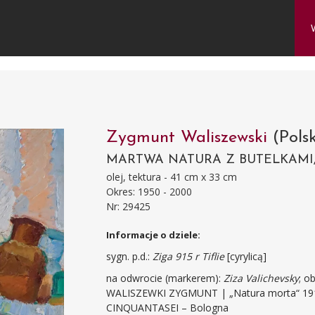
Zygmunt Waliszewski
(Pols
MARTWA NATURA Z BUTELKAMI, 
olej, tektura - 41 cm x 33 cm
Okres: 1950 - 2000
Nr: 29425
Informacje o dziele:
sygn. p.d.:
Ziga 915 r Tiflie
[cyrylicą]
na odwrocie (markerem):
Ziza Valichevsky
; o
WALISZEWKI ZYGMUNT | „Natura morta“ 1915 
CINQUANTASEI – Bologna