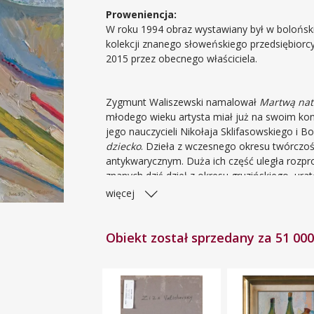
Proweniencja:
W roku 1994 obraz wystawiany był w bolońskiej
kolekcji znanego słoweńskiego przedsiębiorcy 
2015 przez obecnego właściciela.
Zygmunt Waliszewski namalował
Martwą natu
młodego wieku artysta miał już na swoim kon
jego nauczycieli Nikołaja Sklifasowskiego i 
dziecko
. Dzieła z wczesnego okresu twórczoś
antykwarycznym. Duża ich część uległa rozpr
znanych dziś dzieł z okresu gruzińskiego, urat
podarowała ona swoją kolekcję do zbiorów
więcej
MNW znajduje się porównywalny olej zatytu
(datowana na lata 1914-18, nr inw. MPW 1848
rok 1915. Jesienią tego roku artysta wstąpił d
Obiekt został sprzedany za 51 000
Tiflie
(Tyflis) przy sygnaturze oznacza, że ob
opuszczeniem Tibilisi.