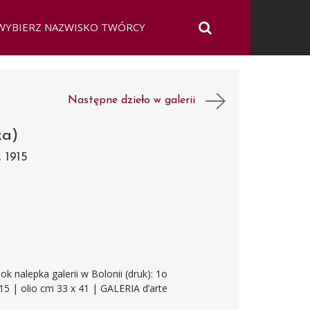
Następne dzieło w galerii
ka)
1915
bok nalepka galerii w Bolonii (druk): 1o
| olio cm 33 x 41 | GALERIA d’arte