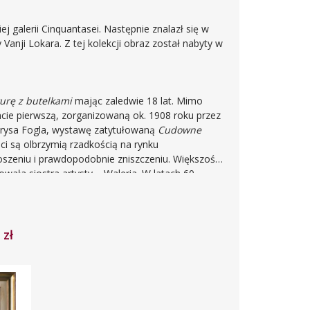
 galerii Cinquantasei. Następnie znalazł się w
Vanji Lokara. Z tej kolekcji obraz został nabyty w
rę z butelkami
mając zaledwie 18 lat. Mimo
cie pierwszą, zorganizowaną ok. 1908 roku przez
Borysa Fogla, wystawę zatytułowaną
Cudowne
ci są olbrzymią rzadkością na rynku
oszeniu i prawdopodobnie zniszczeniu. Większość,
owała siostra artysty – Waleria. W latach 60.
 Muzeum Narodowego w Warszawie. W zbiorach
łowana
Martwa natura z butelką i lustrem
); obraz wystawiony na aukcji datowany jest na
o wojska i udał się na front I wojny światowej.
 zł
raz został namalowany przez artystę jeszcze przed