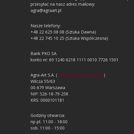
przesyłać na nasz adres mailowy:
agra@agraart.pl
Nasze telefony:
+48 22 625 08 08 (Sztuka Dawna)
+48 22 745 10 25 (Sztuka Współczesna)
Bank PKO SA
konto nr: 69 1240 6218 1111 0010 7726 1501
Agra-Art S.A. (
https://www.agraart.pl/
)
Wilcza 55/63
00-679 Warszawa
NIP: 526-18-79-258
KRS: 0000101181
Godziny otwarcia:
np-pt. 11:00 - 18:00
sob. 11:00 - 15:00