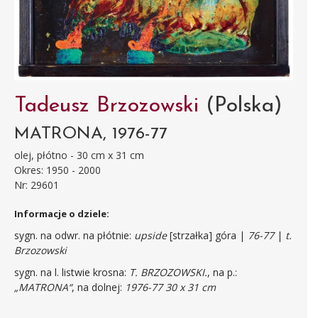
Tadeusz Brzozowski
(Polska)
MATRONA, 1976-77
olej, płótno - 30 cm x 31 cm
Okres: 1950 - 2000
Nr: 29601
Informacje o dziele:
sygn. na odwr. na płótnie:
upside
[strzałka] góra |
76-77
|
t.
Brzozowski
sygn. na l. listwie krosna:
T. BRZOZOWSKI.
, na p.:
„MATRONA“
, na dolnej:
1976-77 30 x 31 cm