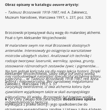
Obraz opisany w katalogu
oeuvre
artysty:
–
Tadeusz Brzozowski 1918-1987
, red. A. Żakiewicz,
Muzeum Narodowe, Warszawa 1997, s. 237, poz. 328.
Brzozowski przywiązywał dużą wagę do malarskiej alchemii.
Pisał o tym Aleksander Wojciechowski:
W malarstwie swym nie miał Brzozowski dostojnych
antenatów. Interesowały go osiągnięcia warsztatowe
mistrzów ubiegłych stuleci. Analizował ich technikę i
rodzaje tworzywa: laserunki, werniksy, spoiwa, grunty,
stosowanie różnorodnych zestawów żywic i pigmentów.
Na tym jednak kończyła się dla niego lekcja historii. Dzięki
Aleksander Wojciechowski,
Jakby świat był jedną wielką
niej rozbudowywał natomiast specyficzną alchemię koloru.
pajęczyną...,
w:
Tadeusz Brzozowski 1918-1987
, red. Anna
Jedyną i niepowtarzalną. Bez narodowej megalomanii
Żakiewicz, Warszawa 1997, s. 37
zaryzykuję twierdzenie, iż owa alchemia koloru była
zjawiskiem wyjątkowym także w skali europejskiego
pikturalizmu XX wieku. Brzozowski był bowiem wielką
♣
Do Ceny Zakupu doliczana będzie
dodatkowo opłata
indywidualnością twórczą.
wynikająca z prawa twórcy i jego spadkobierców do
otrzymania wynagrodzenia zgodnie z Ustawą z dnia 4 lutego