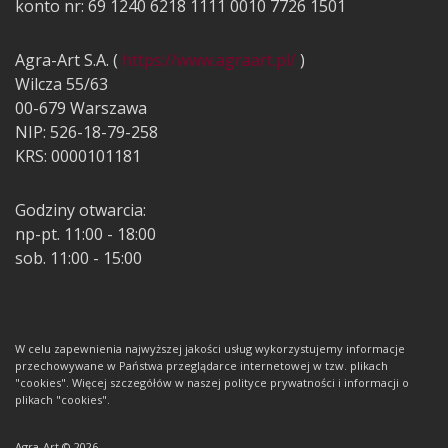
konto nr: 69 1240 6218 1111 0010 7726 1501
Agra-Art S.A. (
https://www.agraart.pl/
)
Wilcza 55/63
00-679 Warszawa
NIP: 526-18-79-258
KRS: 0000101181
Godziny otwarcia:
np-pt. 11:00 - 18:00
sob. 11:00 - 15:00
W celu zapewnienia najwyższej jakości usług wykorzystujemy informacje
przechowywane w Państwa przeglądarce internetowej w tzw. plikach
"cookies". Więcej szczegółów w naszej polityce prywatności i informacji o
plikach "cookies".
Agra-Art © 2026