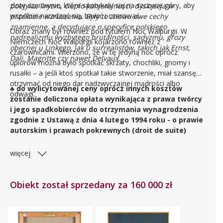
zloty czarownic, które spotykały się na szczycie góry, aby
poetyka, liryzm, ciepło kameralności, dyskrecja w
wspólnie naradzać się, bawić i czarować.
przekazie wzruszenia. Były to znowu owe cechy
znamienne, a decydujące o specyfice polskiego
Obraz znany był również pod tytułem Noc Walpurgii. W
nadrealizmu wyzbytego brutalności, sadyzmu, grozy
Niemczech Noc Walpurgii kojarzono również z
obecnej u Linkego, jak u surrealistów, takich jak Ernst,
czarownicami. Wierzono, że w tę jedyną noc oprócz
Dali, Magritte czy nawet Delvaux.
upiorów można było spotkać skrzaty, chochliki, gnomy i
rusałki – a jeśli ktoś spotkał takie stworzenie, miał szansę
otrzymać od niego dar nadzwyczajnej mądrości albo
♣ do wylicytowanej ceny oprócz innych kosztów
odwagi.
zostanie doliczona opłata wynikająca z prawa twórcy
i jego spadkobierców do otrzymania wynagrodzenia
zgodnie z Ustawą z dnia 4 lutego 1994 roku - o prawie
autorskim i prawach pokrewnych (droit de suite)
więcej
Obiekt został sprzedany za 160 000 zł