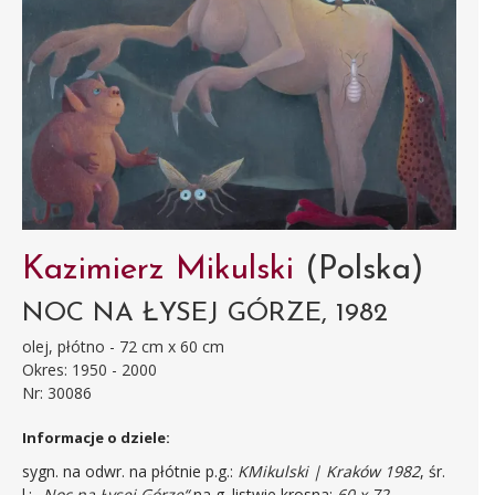
Kazimierz Mikulski
(Polska)
NOC NA ŁYSEJ GÓRZE, 1982
olej, płótno - 72 cm x 60 cm
Okres: 1950 - 2000
Nr: 30086
Informacje o dziele:
sygn. na odwr. na płótnie p.g.:
KMikulski | Kraków 1982
, śr.
l.:
„Noc na Łysej Górze“
na g. listwie krosna:
60 x 72