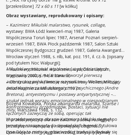
[przekreślone]
72 x 60 s 11
[w kółku]
Obraz wystawiany, reprodukowany i opisany:
–
Kazimierz Mikulski malarstwo, rysunek, collage
,
wystawy: BWA Łódź kwiecień-maj 1987, Galeria
Współczesna Toruń lipiec 1987, Arsenał Poznań sierpień-
wrzesień 1987, BWA Płock październik 1987, Salon Sztuki
Współczesnej Bydgoszcz grudzień 1987, Galeria Awangarda
Wrocław styczeń 1988, s. nlb, kat. poz. 191, il. cz.-b. [opisany
pod tytułem Noc Walpurgii];
Mikulski wypracował w połowie lat pięćdziesiątych
–
Kazimierz Mikulski. Malarstwo
, wyd. Desa Unicum,
oryginalny rodzaj malarstwa. Stworzył pierwszą
Warszawa 2000, s. 94, il. barwna;
autentyczną polską wersję surrealizmu. Nie respektując
– Obraz ukazany w filmie w reżyserii Ireny Wollen
Milczący
ortodoksyjnie zasad automatyzmu psychicznego (Andre
świat
Kazimierza Mikulskiego z 1997 r.
Bretona), antyestetyzmu i postawy antyartystycznej –
szukał jednak wyrazu emocjonalnego w niespodzianym
Bożena Kowalska,
Polska awangarda malarska. Szanse i
konfrontowaniu przedmiotów, postaci, sytuacji nie
mity
, Warszawa 1988, s. 132.
łączonych zazwyczaj ze sobą, operując tak
W przedstawionym obrazie Kazimierz Mikulski sięgnął po
charakterystyczną dla surrealizmu pustką rozległych
tematykę nawiązującą do słowiańskich legend. Tytułowa
przestrzeni i atmosferą niepokojącej obecności.
Łysa Góra to miejsce, gdzie według tradycji odbywały się
Dominujące cechy jego twórczości stanowiły jednak