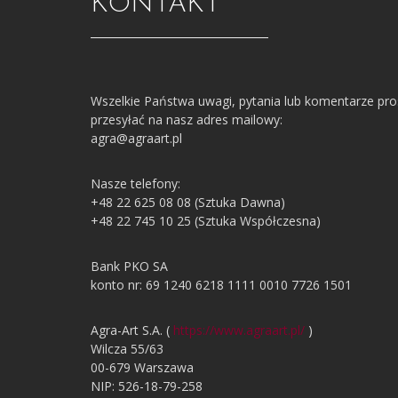
KONTAKT
Wszelkie Państwa uwagi, pytania lub komentarze pr
przesyłać na nasz adres mailowy:
agra@agraart.pl
Nasze telefony:
+48 22 625 08 08 (Sztuka Dawna)
+48 22 745 10 25 (Sztuka Współczesna)
Bank PKO SA
konto nr: 69 1240 6218 1111 0010 7726 1501
Agra-Art S.A. (
https://www.agraart.pl/
)
Wilcza 55/63
00-679 Warszawa
NIP: 526-18-79-258