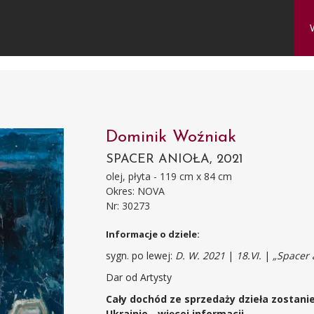
Dominik Woźniak
SPACER ANIOŁA, 2021
olej, płyta - 119 cm x 84 cm
Okres: NOVA
Nr: 30273
Informacje o dziele:
sygn. po lewej:
D. W. 2021
|
18.VI.
|
„Spacer 
Dar od Artysty
Cały dochód ze sprzedaży dzieła zostan
Ukrainie -
więcej informacji
.