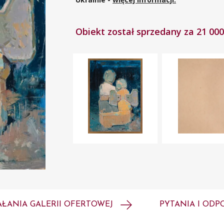
Obiekt został sprzedany za 21 000
AŁANIA GALERII OFERTOWEJ
PYTANIA I ODP