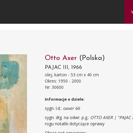
Otto Axer
(Polska)
PAJAC III, 1966
olej, karton - 53 cm x 40 cm
Okres: 1950 - 2000
Nr: 30600
Informacje o dziele:
sygn. l.d.:
oaxer 66
sygn. dłg. na odwr. p.g.:
OTTO AXER | "PAJAC I
rogu notatki dotyczące oprawy
Obraz jest oprawiony.