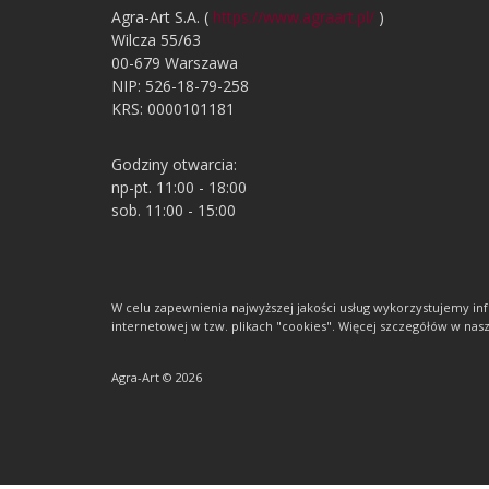
Agra-Art S.A. (
https://www.agraart.pl/
)
Wilcza 55/63
00-679 Warszawa
NIP: 526-18-79-258
KRS: 0000101181
Godziny otwarcia:
np-pt. 11:00 - 18:00
sob. 11:00 - 15:00
W celu zapewnienia najwyższej jakości usług wykorzystujemy 
internetowej w tzw. plikach "cookies". Więcej szczegółów w nasze
Agra-Art © 2026