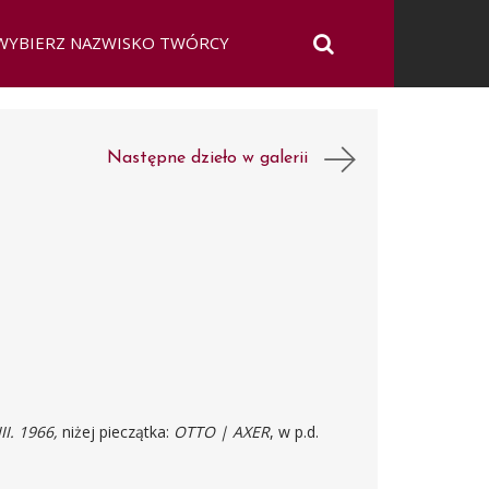
Następne dzieło w galerii
II. 1966,
niżej pieczątka:
OTTO | AXER
, w p.d.