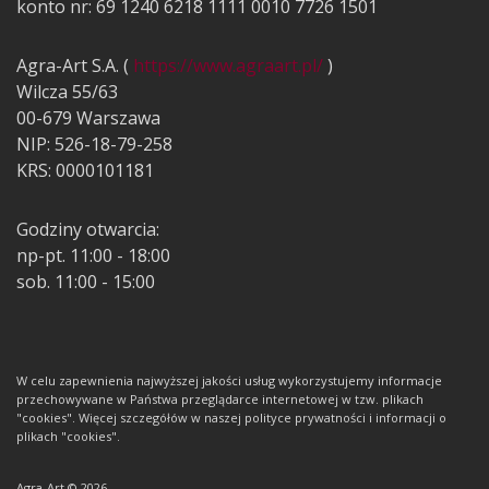
konto nr: 69 1240 6218 1111 0010 7726 1501
Agra-Art S.A. (
https://www.agraart.pl/
)
Wilcza 55/63
00-679 Warszawa
NIP: 526-18-79-258
KRS: 0000101181
Godziny otwarcia:
np-pt. 11:00 - 18:00
sob. 11:00 - 15:00
W celu zapewnienia najwyższej jakości usług wykorzystujemy informacje
przechowywane w Państwa przeglądarce internetowej w tzw. plikach
"cookies". Więcej szczegółów w naszej polityce prywatności i informacji o
plikach "cookies".
Agra-Art © 2026