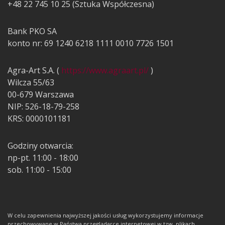
+48 22 745 10 25 (Sztuka Współczesna)
Bank PKO SA
konto nr: 69 1240 6218 1111 0010 7726 1501
Agra-Art S.A. (
https://www.agraart.pl/
)
Wilcza 55/63
00-679 Warszawa
NIP: 526-18-79-258
KRS: 0000101181
Godziny otwarcia:
np-pt. 11:00 - 18:00
sob. 11:00 - 15:00
W celu zapewnienia najwyższej jakości usług wykorzystujemy informacje
przechowywane w Państwa przeglądarce internetowej w tzw. plikach