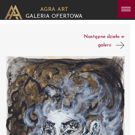
AGRA ART
GALERIA OFERTOWA
Następne dzieło w
galerii