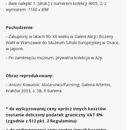
- dwie nalepki: 1. [druk.] z numerem kolekcji 4005, 2. z
wymiarem:
1160 x 898
Pochodzenie:
- Zakupiony w latach 90. XX wieku w Galerii Alicji i Bożeny
Wahl w Warszawie do Muzeum Sztuki Europejskiej w Osace,
w Japonii.
- Po zamknięciu muzeum, prywatna kolekcja w Azji.
Obraz reprodukowany:
-
Antoni Kowalski. Malarstwo/Painting
, Galeria Artemis,
Kraków 2003, s. 58, il. barwna.
* do wylicytowanej ceny oprócz innych kosztów
zostanie doliczony podatek graniczny VAT 8%
(zgodnie z §12 pkt. 2 Regulaminu)
♣ do wylicytowanej ceny oprócz innych kosztów