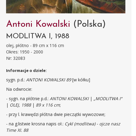
Antoni Kowalski
(Polska)
MODLITWA I, 1988
olej, płótno - 89 cm x 116 cm
Okres: 1950 - 2000
Nr: 32083
Informacje o dziele:
sygn. p.d.:
ANTONI KOWALSKI 89
[w kółku]
Na odwrocie:
- sygn. na płótnie p.d.:
ANTONI KOWALSKI
|
„MODLITWA I“
|
OLEJ, 1988
|
89 x 116 cm
;
- przy l. krawędzi płótna dwie pieczątki wywozowe;
- na g.listwie krosna napis oł.:
Cykl (modlitwa) - ojcze nasz
Time XI. 88