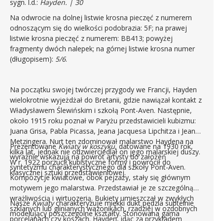
sygn. l.d.:
Hayden. | 30
Na odwrocie na dolnej listwie krosna pieczęć z numerem
odnoszącym się do wielkości podobrazia: 5F; na prawej
listwie krosna pieczęć z numerem: BB413; powyżej
fragmenty dwóch nalepek; na górnej listwie krosna numer
(długopisem):
5/6
.
Na początku swojej twórczej przygody we Francji, Hayden
wielokrotnie wyjeżdżał do Bretanii, gdzie nawiązał kontakt z
Władysławem Ślewińskim i szkołą Pont-Aven. Następnie,
około 1915 roku poznał w Paryżu przedstawicieli kubizmu:
Juana Grisa, Pabla Picassa, Jeana Jacquesa Lipchitza i Jeana
Metzingera. Nurt ten zdominował malarstwo Haydena na
Prezentowane
Kwiaty w koszyku
, datowane na 1930 rok,
kilka lat, jednak nie odzwierciedlał on jego malarskiej duszy.
wyraźnie wskazują na powrót artysty do założeń
W r. 1922 porzucił kubistyczne formy i powrócił do
syntetyzmu charakterystycznego dla szkoły Pont-Aven.
klasycznej sztuki przedstawieniowej.
Kompozycje kwiatowe, obok pejzaży, stały się głównym
motywem jego malarstwa. Przedstawiał je ze szczególną
wrażliwością i wirtuozerią. Bukiety umieszczał w zwykłych
Nasze
Kwiaty
charakteryzuje miękki dukt pędzla subtelnie
szklanych lub glinianych wazonikach, rzadziej w ozdobnych
modelujący poszczególne kształty. Stonowana gama
porcelanach czy koszach. Hayden, idąc za przykładem