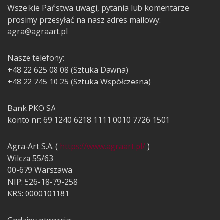
Wszelkie Państwa uwagi, pytania lub komentarze
prosimy przesyłać na nasz adres mailowy:
agra@agraart.pl
Nasze telefony:
+48 22 625 08 08 (Sztuka Dawna)
+48 22 745 10 25 (Sztuka Współczesna)
Bank PKO SA
konto nr: 69 1240 6218 1111 0010 7726 1501
Agra-Art S.A. (
https://www.agraart.pl/
)
Wilcza 55/63
00-679 Warszawa
NIP: 526-18-79-258
KRS: 0000101181
Godziny otwarcia: