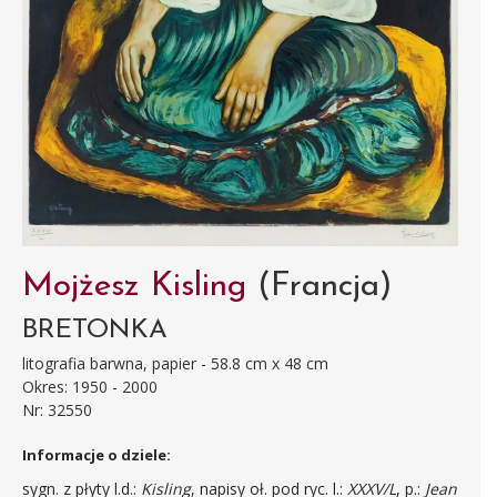
Mojżesz Kisling
(Francja)
BRETONKA
litografia barwna, papier - 58.8 cm x 48 cm
Okres: 1950 - 2000
Nr: 32550
Informacje o dziele:
sygn. z płyty l.d.:
Kisling
, napisy oł. pod ryc. l.:
XXXV/L
, p.:
Jean