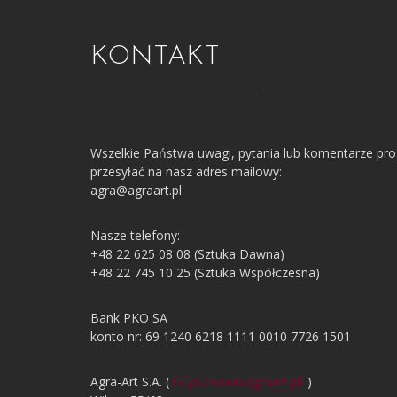
KONTAKT
Wszelkie Państwa uwagi, pytania lub komentarze pr
przesyłać na nasz adres mailowy:
agra@agraart.pl
Nasze telefony:
+48 22 625 08 08 (Sztuka Dawna)
+48 22 745 10 25 (Sztuka Współczesna)
Bank PKO SA
konto nr: 69 1240 6218 1111 0010 7726 1501
Agra-Art S.A. (
https://www.agraart.pl/
)