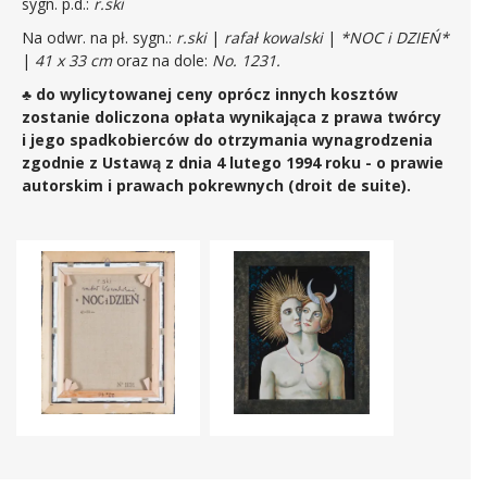
sygn. p.d.:
r.ski
Na odwr. na pł. sygn.:
r.ski
|
rafał kowalski
|
*NOC i DZIEŃ*
|
41 x 33 cm
oraz na dole:
No. 1231.
♣ do wylicytowanej ceny oprócz innych kosztów
zostanie doliczona opłata wynikająca z prawa twórcy
i jego spadkobierców do otrzymania wynagrodzenia
zgodnie z Ustawą z dnia 4 lutego 1994 roku - o prawie
autorskim i prawach pokrewnych (droit de suite).