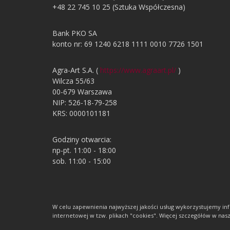
+48 22 745 10 25 (Sztuka Współczesna)
Bank PKO SA
konto nr: 69 1240 6218 1111 0010 7726 1501
Agra-Art S.A. (
https://www.agraart.pl/
)
Wilcza 55/63
00-679 Warszawa
NIP: 526-18-79-258
KRS: 0000101181
Godziny otwarcia:
np-pt. 11:00 - 18:00
sob. 11:00 - 15:00
W celu zapewnienia najwyższej jakości usług wykorzystujemy 
internetowej w tzw. plikach "cookies". Więcej szczegółów w nasze