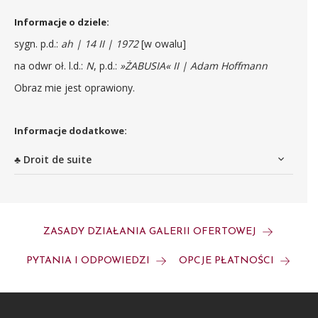
Informacje o dziele:
sygn. p.d.:
ah | 14 II | 1972
[w owalu]
na odwr oł. l.d.:
N
, p.d.:
»ŻABUSIA« II | Adam Hoffmann
Obraz mie jest oprawiony.
Informacje dodatkowe:
♣ Droit de suite
ZASADY DZIAŁANIA GALERII OFERTOWEJ
PYTANIA I ODPOWIEDZI
OPCJE PŁATNOŚCI