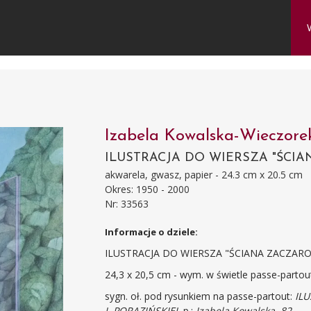
Izabela Kowalska-Wieczor
ILUSTRACJA DO WIERSZA "ŚCI
akwarela, gwasz, papier - 24.3 cm x 20.5 cm
Okres: 1950 - 2000
Nr: 33563
Informacje o dziele:
ILUSTRACJA DO WIERSZA "ŚCIANA ZACZARO
24,3 x 20,5 cm - wym. w świetle passe-partou
sygn. oł. pod rysunkiem na passe-partout:
IL
J. PORAZIŃSKIEJ
, p.:
Izabela Kowalska, 82