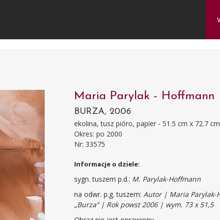
Maria Parylak - Hoffmann
BURZA, 2006
ekolina, tusz pióro, papier - 51.5 cm x 72.7 c
Okres: po 2000
Nr: 33575
Informacje o dziele:
sygn. tuszem p.d.:
M. Parylak-Hoffmann
na odwr. p.g. tuszem:
Autor | Maria Parylak-
„Burza” | Rok powst 2006 | wym. 73 x 51,5
Obraz nie jest oprawiony.