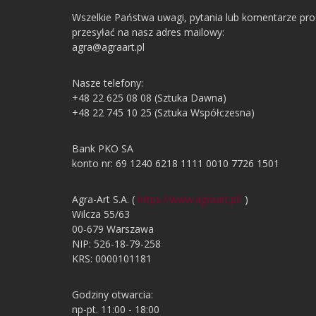
Wszelkie Państwa uwagi, pytania lub komentarze pr
przesyłać na nasz adres mailowy:
agra@agraart.pl
Nasze telefony:
+48 22 625 08 08 (Sztuka Dawna)
+48 22 745 10 25 (Sztuka Współczesna)
Bank PKO SA
konto nr: 69 1240 6218 1111 0010 7726 1501
Agra-Art S.A. (
https://www.agraart.pl/
)
Wilcza 55/63
00-679 Warszawa
NIP: 526-18-79-258
KRS: 0000101181
Godziny otwarcia:
np-pt. 11:00 - 18:00