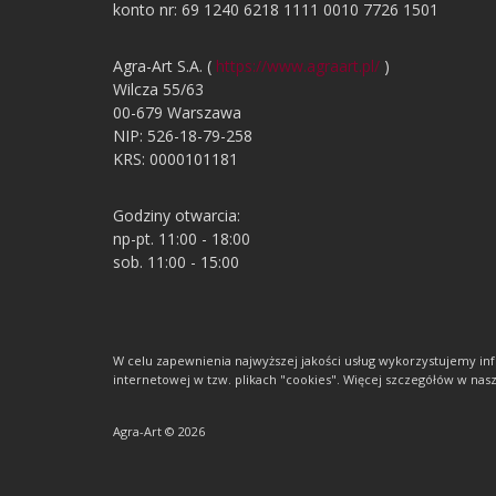
konto nr: 69 1240 6218 1111 0010 7726 1501
Agra-Art S.A. (
https://www.agraart.pl/
)
Wilcza 55/63
00-679 Warszawa
NIP: 526-18-79-258
KRS: 0000101181
Godziny otwarcia:
np-pt. 11:00 - 18:00
sob. 11:00 - 15:00
W celu zapewnienia najwyższej jakości usług wykorzystujemy 
internetowej w tzw. plikach "cookies". Więcej szczegółów w nasze
Agra-Art © 2026