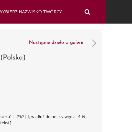
Następne dzieło w galerii
i
(Polska)
kółku] |
230
| I; wzdłuż dolnej krawędzi:
A VI
;
tekst].