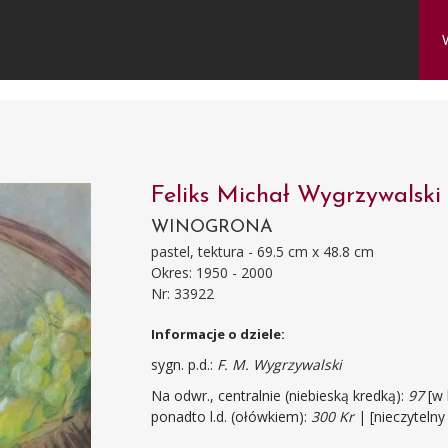
Feliks Michał Wygrzywalsk
WINOGRONA
pastel, tektura - 69.5 cm x 48.8 cm
Okres: 1950 - 2000
Nr: 33922
Informacje o dziele:
sygn. p.d.:
F. M. Wygrzywalski
Na odwr., centralnie (niebieską kredką):
97
[w 
ponadto l.d. (ołówkiem):
300 Kr
| [nieczytelny 