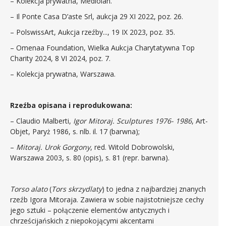
– Kolekcja prywatna, Mediolan.
– Il Ponte Casa D’aste Srl, aukcja 29 XI 2022, poz. 26.
– PolswissArt, Aukcja rzeźby..., 19 IX 2023, poz. 35.
– Omenaa Foundation, Wielka Aukcja Charytatywna Top
Charity 2024, 8 VI 2024, poz. 7.
– Kolekcja prywatna, Warszawa.
Rzeźba opisana i reprodukowana:
– Claudio Malberti,
Igor Mitoraj. Sculptures 1976- 1986
, Art-
Objet, Paryż 1986, s. nlb. il. 17 (barwna);
–
Mitoraj. Urok Gorgony
, red. Witold Dobrowolski,
Warszawa 2003, s. 80 (opis), s. 81 (repr. barwna).
Torso alato
(
Tors skrzydlaty
) to jedna z najbardziej znanych
rzeźb Igora Mitoraja. Zawiera w sobie najistotniejsze cechy
jego sztuki – połączenie elementów antycznych i
chrześcijańskich z niepokojącymi akcentami