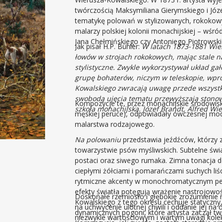
twórczością Maksymiliana Gierymskiego i Józ
tematykę polowań w stylizowanych, rokokow
malarzy polskiej kolonii monachijskiej – wśró
Jana Chełmińskiego czy Antoniego Piotrowski
Jak pisał H.P. Bühler:
W latach 1873-1881 Wie
łowów w strojach rokokowych, mając stale
stylistyczne. Zwykle wykorzystywał układ g
grupę bohaterów, niczym w teleskopie, wpr
Kowalskiego zwracają uwagę przede wszyst
swobodą ujęcia tematu przewyższają stono
Kompozycje te, przez monachijskie środowi
szkoła monachijska. Józef Brandt, Alfred Wie
męskiej peruce), odpowiadały ówczesnej mo
malarstwa rodzajowego.
Na polowaniu
przedstawia jeźdźców, którzy z
towarzystwie psów myśliwskich. Subtelne świa
postaci oraz siwego rumaka. Zimna tonacja d
ciepłymi żółciami i pomarańczami suchych li
rytmiczne akcenty w monochromatycznym pej
efekty światła potęgują wrażenie nastrojowo
Doskonałe rzemiosło i głębokie zrozumienie 
Kowalskiego z tego okresu cechuje statyczny,
na uchwycenie ulotnej chwili i oddanie jej na 
dynamicznych pogoni, które artysta zaczął t
niezwykle wartościowym i wartym uwagi kole