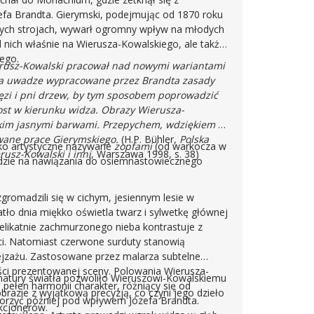
efa Brandta. Gierymski, podejmując od 1870 roku
ych strojach, wywarł ogromny wpływ na młodych
d nich właśnie na Wierusza-Kowalskiego, ale także
ego.
rusz-Kowalski pracował nad nowymi wariantami
 na uwadze wypracowane przez Brandta zasady
ałęzi i pni drzew, by tym sposobem poprowadzić
ost w kierunku widza. Obrazy Wierusza-
kim jasnymi barwami. Przepychem, wdziękiem i
wane prace Gierymskiego.
(H.P. Bühler,
Polska
sko artystyczne nazywane
zopfami
(od warkocza w
rusz-Kowalski i inni
, Warszawa 1998, s. 38)
dzie na nawiązania do osiemnastowiecznego
gromadzili się w cichym, jesiennym lesie w
tło dnia miękko oświetla twarz i sylwetkę głównej
elikatnie zachmurzonego nieba kontrastuje z
ści. Natomiast czerwone surduty stanowią
zażu. Zastosowane przez malarza subtelne
ści prezentowanej sceny. Polowania Wierusza-
natury światła pozwoliło Wieruszowi-Kowalskiemu
 pełen harmonii charakter, różniący się od
obrazie z wyjątkową precyzją, co czyni jego dzieło
worzyć później pod wpływem Józefa Brandta.
kcjonerów.