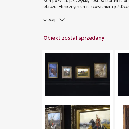
Kompozycja, jak zwykle, została starannie p
obrazu rytmicznym umiejscowieniem jeźdźców
więcej
Obiekt został sprzedany