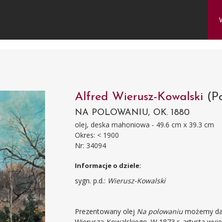
Alfred Wierusz-Kowalski
(P
NA POLOWANIU, OK. 1880
olej, deska mahoniowa - 49.6 cm x 39.3 cm
Okres: < 1900
Nr: 34094
Informacje o dziele:
sygn. p.d.:
Wierusz-Kowalski
Prezentowany olej
Na polowaniu
możemy dat
Wierusza-Kowalskiego. W 1873 r. artysta wyje