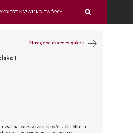
Następne dzieło w galerii
olska)
ować na okres wczesnej twórczości Alfreda
chał do Monachium, gdzie zetknął się z