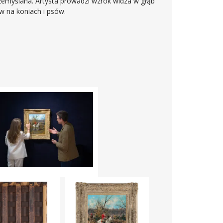
rzemyślana. Artysta prowadzi wzrok widza w głąb
 na koniach i psów.