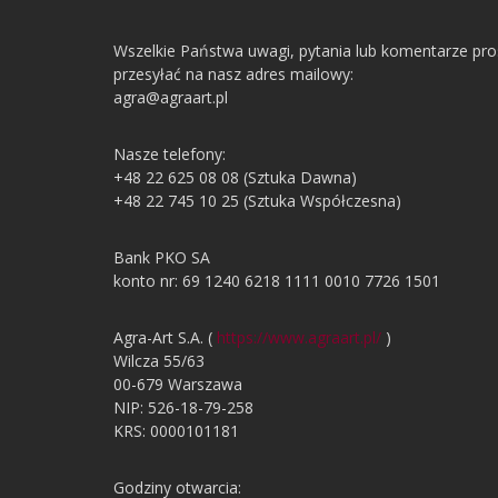
Wszelkie Państwa uwagi, pytania lub komentarze pr
przesyłać na nasz adres mailowy:
agra@agraart.pl
Nasze telefony:
+48 22 625 08 08 (Sztuka Dawna)
+48 22 745 10 25 (Sztuka Współczesna)
Bank PKO SA
konto nr: 69 1240 6218 1111 0010 7726 1501
Agra-Art S.A. (
https://www.agraart.pl/
)
Wilcza 55/63
00-679 Warszawa
NIP: 526-18-79-258
KRS: 0000101181
Godziny otwarcia: