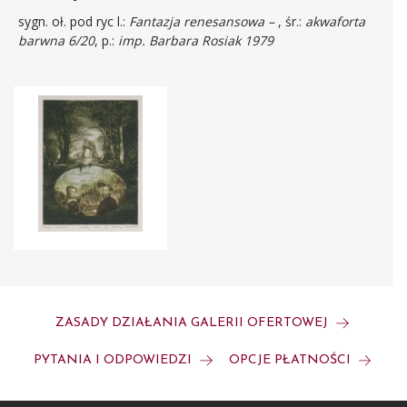
sygn. oł. pod ryc l.:
Fantazja renesansowa –
, śr.:
akwaforta
barwna 6/20
, p.:
imp. Barbara Rosiak 1979
ZASADY DZIAŁANIA GALERII OFERTOWEJ
PYTANIA I ODPOWIEDZI
OPCJE PŁATNOŚCI