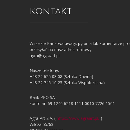
KONTAKT
Wszelkie Państwa uwagi, pytania lub komentarze pr
przesyłać na nasz adres mailowy:
agra@agraart.pl
Nasze telefony:
+48 22 625 08 08 (Sztuka Dawna)
+48 22 745 10 25 (Sztuka Współczesna)
Bank PKO SA
konto nr: 69 1240 6218 1111 0010 7726 1501
Agra-Art S.A. (
https://www.agraart.pl/
)
Wilcza 55/63