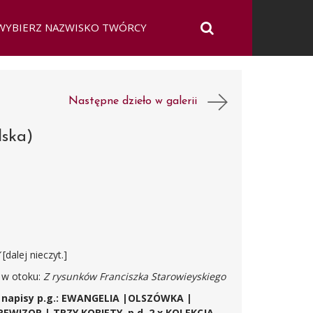
Następne dzieło w galerii
lska)
Y
[dalej nieczyt.]
m w otoku:
Z rysunków Franciszka Starowieyskiego
, napisy p.g.: EWANGELIA |OLSZÓWKA |
EWIZOR | TRZY KOBIETY, p.d. 2 x KOLEKCJA