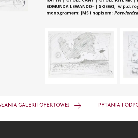
EDMUNDA LEWANDO- | SKIEGO, w p.d. rog
monogramem: JMS
i napisem:
Potwierdz
AŁANIA GALERII OFERTOWEJ
PYTANIA I ODP