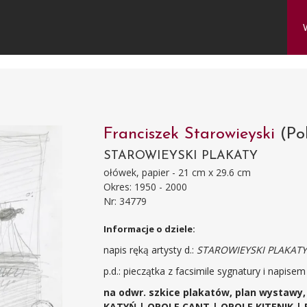
Franciszek Starowieyski
(Po
STAROWIEYSKI PLAKATY
ołówek, papier - 21 cm x 29.6 cm
Okres: 1950 - 2000
Nr: 34779
Informacje o dziele:
napis ręką artysty d.:
STAROWIEYSKI PLAKAT
p.d.: pieczątka z facsimile sygnatury i napise
na odwr. szkice plakatów, plan wystawy
KATYŃ | OPOLE CANT | OPOLE KITENIK | R