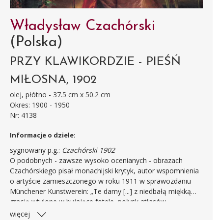
Władysław Czachórski
(Polska)
PRZY KLAWIKORDZIE - PIEŚŃ
MIŁOSNA, 1902
olej, płótno - 37.5 cm x 50.2 cm
Okres: 1900 - 1950
Nr: 4138
Informacje o dziele:
sygnowany p.g.:
Czachórski 1902
O podobnych - zawsze wysoko ocenianych - obrazach
Czachórskiego pisał monachijski krytyk, autor wspomnienia
o artyście zamieszczonego w roku 1911 w sprawozdaniu
Münchener Kunstwerein: „Te damy [...] z niedbałą miękką
gracją wtulone w bujające fotele, połysk atłasów,
prawdziwe koronki i tkane złotem brokaty ich sukien,
więcej