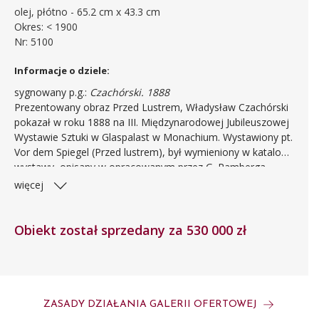
olej, płótno - 65.2 cm x 43.3 cm
Okres: < 1900
Nr: 5100
Informacje o dziele:
sygnowany p.g.:
Czachórski. 1888
Prezentowany obraz Przed Lustrem, Władysław Czachórski
pokazał w roku 1888 na III. Międzynarodowej Jubileuszowej
Wystawie Sztuki w Glaspalast w Monachium. Wystawiony pt.
Vor dem Spiegel (Przed lustrem), był wymieniony w katalogu
wystawy, opisany w opracowanym przez G. Ramberga
przewodniku po wystawie i reprodukowany w pracy znanego
więcej
krytyka sztuki Ludwiga Pietscha (Die Malerei auf der
Münche-ner Jubiläums - Kunst - Ausstellung 1888), jako
ilustracja artykułu szerzej omawiającym twórczość malarza.
Obiekt został sprzedany za 530 000 zł
Autorzy owych opracowań opisywali obraz jako pełen
wdzięku, podkreślając niebywały kunszt artysty,
mistrzowskie oddanie materii przedmiotów - gładkości i
lśnienia tkanin, lekkości koronek, detali mebli, różnych
drobiazgów czy kwiatów. Czachórski, który czasem
ZASADY DZIAŁANIA GALERII OFERTOWEJ
powtarzał swe kompozycje w różnych wariantach,