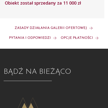
Obiekt został sprzedany za 11 000 zł
P.P.Desa Stary Rynek 48, [Poznań] 21-28 XI 1988 (kat., il.
kol.);
- Graz 1988. Steirischer Herbst’88, [org.] Grazer
Kunstverein, Stadtmuseum, Graz 25 IX-3 XI 1988 (kat.)
-
Włodzimierz Pawlak, Tablice dydaktyczne, Pawilon SARP,
Warszawa III 1989 (kat.)
ZASADY DZIAŁANIA GALERII OFERTOWEJ
PYTANIA I ODPOWIEDZI
OPCJE PŁATNOŚCI
BĄDŹ NA BIEŻĄCO