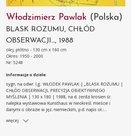
Włodzimierz Pawlak
(Polska)
BLASK ROZUMU, CHŁÓD
OBSERWACJI..., 1988
olej, płótno - 130 cm x 160 cm
Okres: 1950 - 2000
Nr: 5248
Informacje o dziele:
sygn. na odwr. l.g.: WŁODEK PAWLAK | „BLASK ROZUMU |
CHŁÓD OBSERWACJI, PRECYZJA OBIEKTYWNEGO
MYŚLENIA | 130 x 180 | 1988, na d. żerdzi krosien śr.
nalepka wystawowa Kunsthaus w nieokreśl. mieście i
danymi o obrazie w jęz. niemieckim, p.d. napis oł.:
BEZNADZIEJA [c.d. do góry nogami:] ZABIJANIE CZASU |
więcej
DEBILIZM
Obraz eksponowany byl na następujących wystawach: - Ars
auro prior. Wystawa - sprzedaż, [org.] Polski Dom Aukcyjny,