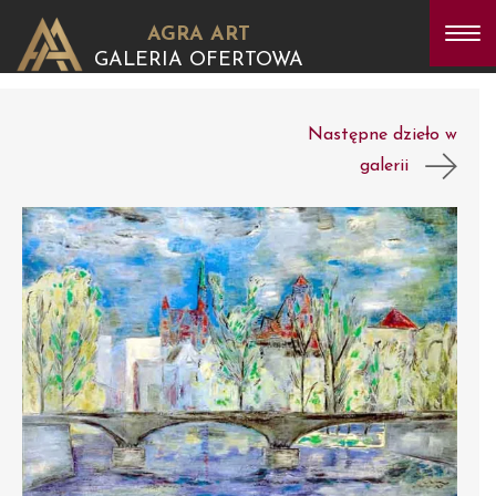
AGRA ART
GALERIA OFERTOWA
Następne dzieło w
galerii