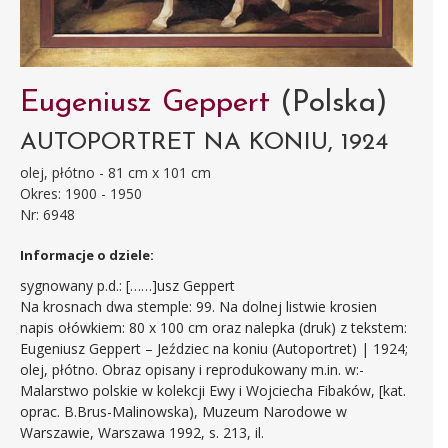
Eugeniusz Geppert
(Polska)
AUTOPORTRET NA KONIU, 1924
olej, płótno - 81 cm x 101 cm
Okres: 1900 - 1950
Nr: 6948
Informacje o dziele:
sygnowany p.d.: [……]usz Geppert
Na krosnach dwa stemple: 99. Na dolnej listwie krosien
napis ołówkiem: 80 x 100 cm oraz nalepka (druk) z tekstem:
Eugeniusz Geppert – Jeździec na koniu (Autoportret) | 1924;
olej, płótno.
Obraz opisany i reprodukowany m.in. w:
-
Malarstwo polskie w kolekcji Ewy i Wojciecha Fibaków, [kat.
oprac. B.Brus-Malinowska), Muzeum Narodowe w
Warszawie, Warszawa 1992, s. 213, il.