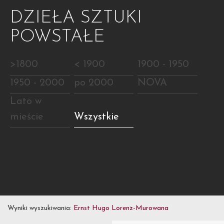
DZIEŁA SZTUKI
POWSTAŁE
>1800
< 1900
1900 - 1950
1950 - 2000
po 2000
NOVA
Lato w
mieście
Wszystkie
Wyniki wyszukiwania:
Ernst Hugo Lorenz-Murowana