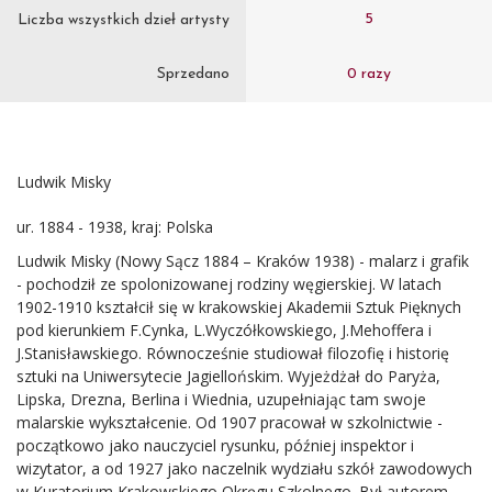
5
Liczba wszystkich dzieł artysty
Sprzedano
0 razy
Ludwik Misky
ur. 1884 - 1938, kraj: Polska
Ludwik Misky (Nowy Sącz 1884 – Kraków 1938) - malarz i grafik
- pochodził ze spolonizowanej rodziny węgierskiej. W latach
1902-1910 kształcił się w krakowskiej Akademii Sztuk Pięknych
pod kierunkiem F.Cynka, L.Wyczółkowskiego, J.Mehoffera i
J.Stanisławskiego. Równocześnie studiował filozofię i historię
sztuki na Uniwersytecie Jagiellońskim. Wyjeżdżał do Paryża,
Lipska, Drezna, Berlina i Wiednia, uzupełniając tam swoje
malarskie wykształcenie. Od 1907 pracował w szkolnictwie -
początkowo jako nauczyciel rysunku, później inspektor i
wizytator, a od 1927 jako naczelnik wydziału szkół zawodowych
w Kuratorium Krakowskiego Okręgu Szkolnego. Był autorem