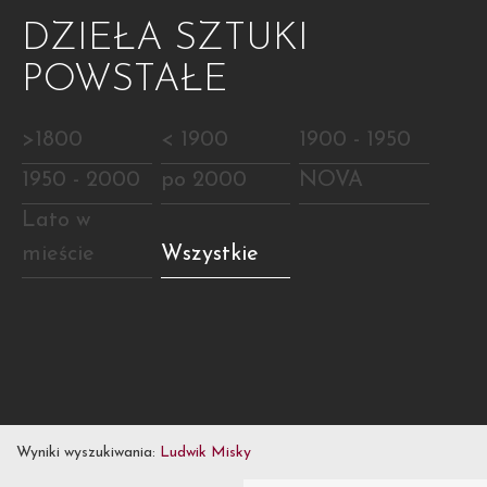
DZIEŁA SZTUKI
POWSTAŁE
>1800
< 1900
1900 - 1950
1950 - 2000
po 2000
NOVA
Lato w
mieście
Wszystkie
Wyniki wyszukiwania:
Ludwik Misky