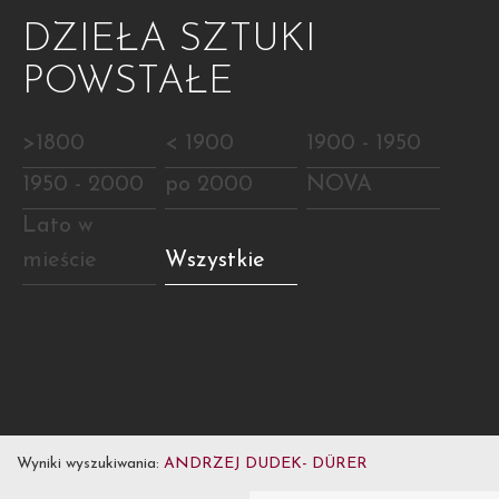
DZIEŁA SZTUKI
POWSTAŁE
>1800
< 1900
1900 - 1950
1950 - 2000
po 2000
NOVA
Lato w
mieście
Wszystkie
Wyniki wyszukiwania:
ANDRZEJ DUDEK- DÜRER