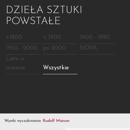
DZIEŁA SZTUKI
POWSTAŁE
>1800
< 1900
1900 - 1950
1950 - 2000
po 2000
NOVA
Lato w
mieście
Wszystkie
Wyniki wyszukiwania:
Rudolf Maison