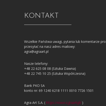
KONTAKT
Wszelkie Państwa uwagi, pytania lub komentarze pr
przesyłać na nasz adres mailowy:
agra@agraart.pl
Nasze telefony:
+48 22 625 08 08 (Sztuka Dawna)
+48 22 745 10 25 (Sztuka Współczesna)
Bank PKO SA
konto nr: 69 1240 6218 1111 0010 7726 1501
Agra-Art S.A. (
https://www.agraart.pl/
)