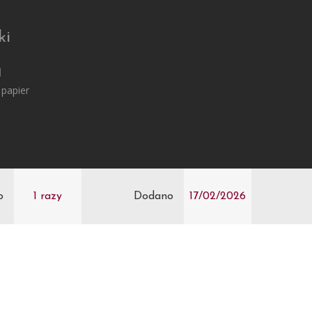
ki
1
 papier
o
1 razy
Dodano
17/02/2026