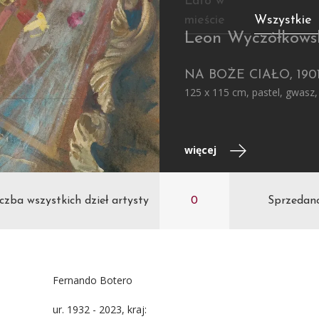
Lato w
mieście
Wszystkie
Leon Wyczółkows
NA BOŻE CIAŁO, 190
125 x 115 cm, pastel, gwasz,
więcej
czba wszystkich dzieł artysty
0
Sprzedan
Fernando Botero
ur. 1932 - 2023, kraj: