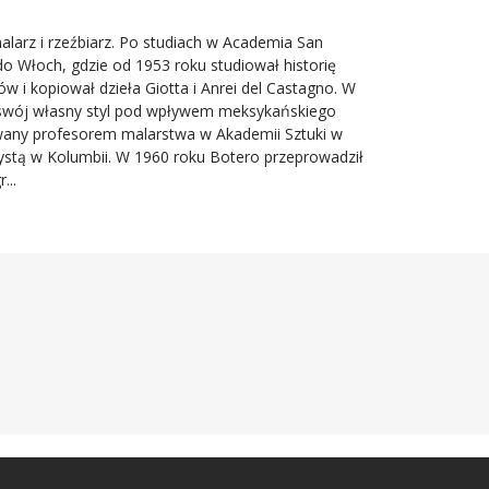
larz i rzeźbiarz.
Po studiach w Academia San
o Włoch, gdzie od 1953 roku studiował historię
ów i kopiował dzieła Giotta i Anrei del Castagno. W
ł swój własny styl pod wpływem meksykańskiego
owany profesorem malarstwa w Akademii Sztuki w
ystą w Kolumbii. W 1960 roku Botero przeprowadził
...