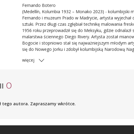
Fernando Botero
(Medellín, Kolumbia 1932 – Monako 2023) - kolumbijski ma
Fernando i muzeum Prado w Madrycie, artysta wyjechał d
sztuki. Przez długi czas zgłębiał technikę malowania fresk
1956 roku przeprowadził się do Meksyku, gdzie odnalaz
malarstwa ściennego Diego Rivery. Artysta został mian
Bogocie i stopniowo stał się najważniejszym młodym art
się do Nowego Jorku i zdobył kolumbijską Narodową Nagr
więcej
0
II
ieł tego autora. Zapraszamy wkrótce.