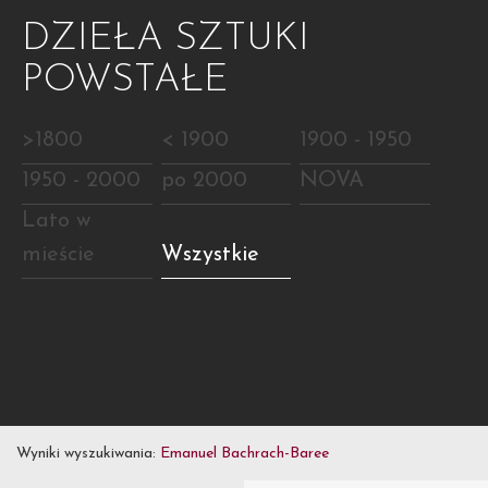
DZIEŁA SZTUKI
POWSTAŁE
>1800
< 1900
1900 - 1950
1950 - 2000
po 2000
NOVA
Lato w
mieście
Wszystkie
Wyniki wyszukiwania:
Emanuel Bachrach-Baree