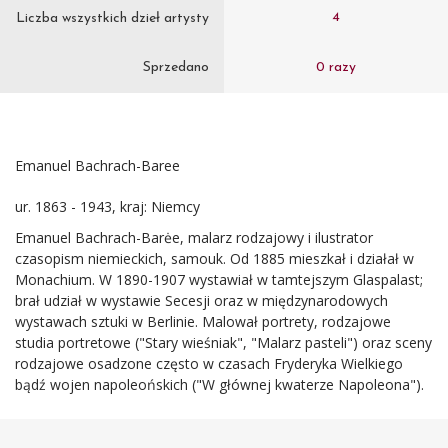
4
Liczba wszystkich dzieł artysty
Sprzedano
0 razy
Emanuel Bachrach-Baree
ur. 1863 - 1943, kraj: Niemcy
Emanuel Bachrach-Barėe, malarz rodzajowy i ilustrator
czasopism niemieckich, samouk. Od 1885 mieszkał i działał w
Monachium. W 1890-1907 wystawiał w tamtejszym Glaspalast;
brał udział w wystawie Secesji oraz w międzynarodowych
wystawach sztuki w Berlinie. Malował portrety, rodzajowe
studia portretowe ("Stary wieśniak", "Malarz pasteli") oraz sceny
rodzajowe osadzone często w czasach Fryderyka Wielkiego
bądź wojen napoleońskich ("W głównej kwaterze Napoleona").