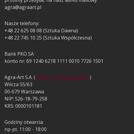
prosimy przesyłać na nasz adres mailowy:
agra@agraart.pl
Nasze telefony:
+48 22 625 08 08 (Sztuka Dawna)
+48 22 745 10 25 (Sztuka Współczesna)
Bank PKO SA
konto nr: 69 1240 6218 1111 0010 7726 1501
Agra-Art S.A. (
https://www.agraart.pl/
)
Wilcza 55/63
00-679 Warszawa
NIP: 526-18-79-258
KRS: 0000101181
Godziny otwarcia:
np-pt. 11:00 - 18:00