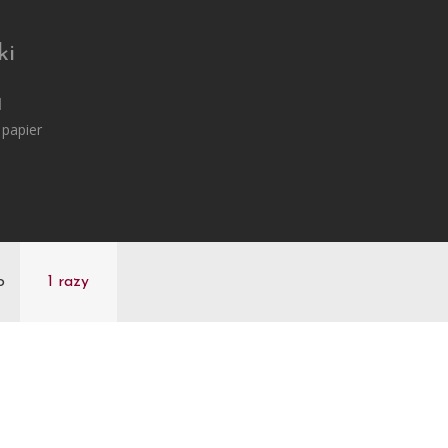
ki
1
 papier
o
1 razy