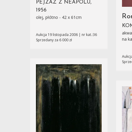
PEJZAŻ Z NEAPOLU,
1956
Ro
olej, płótno - 42 x 61cm
KOM
akwar
Aukcja 19 listopada 2006 | nr kat.:36
na ka
Sprzedany za 6 000 zł
Aukcj
Sprze