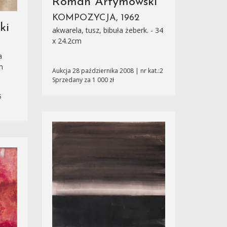
Roman Artymowski
KOMPOZYCJA, 1962
ki
akwarela, tusz, bibuła żeberk. - 34
x 24.2cm
a
m
Aukcja 28 października 2008 | nr kat.:2
Sprzedany za 1 000 zł
5