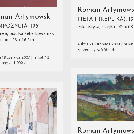
Roman Artymows
man Artymowski
PIETA I (REPLIKA), 19
POZYCJA, 1961
enkaustyka, sklejka - 45 x 6
ela, bibułka żeberkowa nakl.
rton - 23 x 16.9cm
Aukcja 21 listopada 2004 | nr kat
Sprzedany za 5 500 zł
a 19 czerwca 2007 | nr kat.:12
dany za 1 000 zł
Roman Artymows