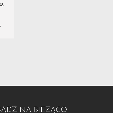
58
6
BĄDŹ NA BIEŻĄCO