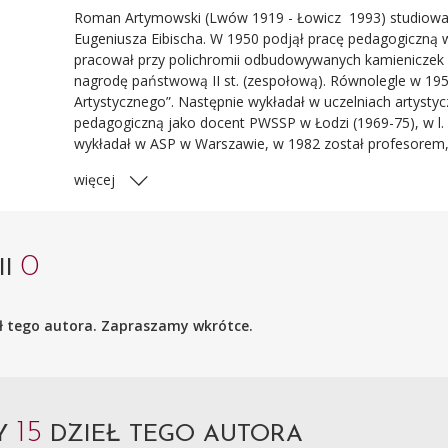
Roman Artymowski (Lwów 1919 - Łowicz 1993) studiował
Eugeniusza Eibischa. W 1950 podjął pracę pedagogiczną
pracował przy polichromii odbudowywanych kamieniczek 
nagrodę państwową II st. (zespołową). Równolegle w 195
Artystycznego”. Następnie wykładał w uczelniach artysty
pedagogiczną jako docent PWSSP w Łodzi (1969-75), w l. 
wykładał w ASP w Warszawie, w 1982 został profesorem, w l
więcej
0
II
ieł tego autora. Zapraszamy wkrótce.
15
MY
DZIEŁ TEGO AUTORA