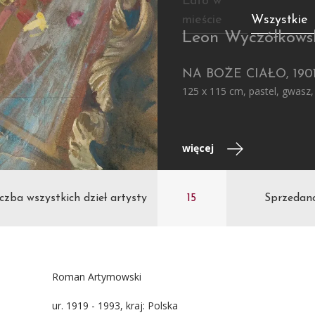
Lato w
mieście
Wszystkie
Leon Wyczółkows
NA BOŻE CIAŁO, 190
125 x 115 cm, pastel, gwasz,
więcej
czba wszystkich dzieł artysty
15
Sprzedan
Roman Artymowski
ur. 1919 - 1993, kraj: Polska