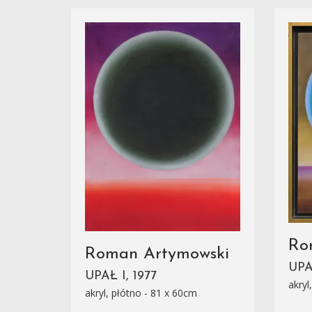
Ro
Roman Artymowski
UPAŁ
UPAŁ I, 1977
akryl
akryl, płótno - 81 x 60cm